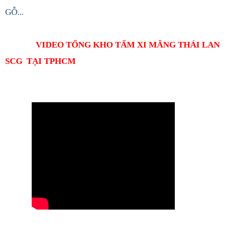
GỖ...
VIDEO TỔNG KHO TẤM XI MĂNG THÁI LAN
SCG TẠI TPHCM