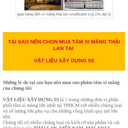
giao hàng tấm xi măng thái lan smatboard scg cho đại lý
TẠI SAO NÊN CHỌN MUA TẤM XI MĂNG THÁI
LAN TẠI
VẬT LIỆU XÂY DỰNG 5S
Những lý do tại sao bạn nên
mua sản phẩm tấm xi măng
của
chúng tôi:
VẬT LIỆU XÂY DỰNG 5S
là 1 trong những đơn vị phân
phối tấm xi măng lớn nhất tại TPHCM với nhiều chủng loại
và số lượng lớn phụ vụ cho những công trình quy mô lớn
nhỏ
Chúng tối có nhiều chúng loại và kích cỡ sản phẩm và các