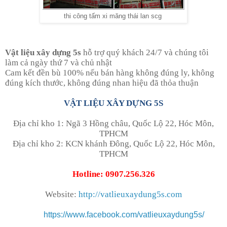
thi công tấm xi măng thái lan scg
Vật liệu xây dựng 5s
hỗ trợ quý khách 24/7 và chúng tôi
làm cả ngày thứ 7 và chủ nhật
Cam kết đền bù 100% nếu
bán hàng không đúng ly, không
đúng kích thước, không đúng nhan hiệu đã thỏa thuận
VẬT LIỆU XÂY DỰNG 5S
Địa chỉ
kho 1: Ngã 3 Hồng châu, Quốc Lộ 22, Hóc Môn,
TPHCM
Địa chỉ kho 2: KCN khánh Đông, Quốc Lộ 22, Hóc Môn,
TPHCM
Hotline:
0907.256.326
Website:
http://
vatlieuxaydung5s.com
https://www.facebook.com/vatlieuxaydung5s/