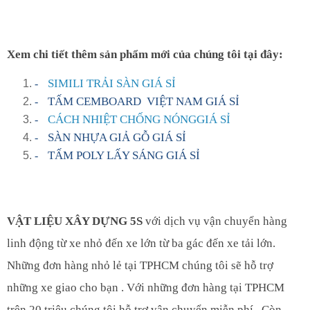
Xem chi tiết thêm sản phẩm mới của chúng tôi tại đây:
SIMILI TRẢI SÀN GIÁ SỈ
-
TẤM CEMBOARD
VIỆT NAM GIÁ SỈ
-
CÁCH NHIỆT CHỐNG NÓNGGIÁ SỈ
-
SÀN NHỰA GIẢ GỖ GIÁ SỈ
-
TẤM POLY LẤY SÁNG GIÁ SỈ
-
VẬT LIỆU XÂY DỰNG 5S
với dịch vụ vận chuyển hàng
linh động từ xe nhỏ đến xe lớn từ ba gác đến xe tải lớn.
Những đơn hàng nhỏ lẻ tại TPHCM chúng tôi sẽ hỗ trợ
những xe giao cho bạn . Với những đơn hàng tại TPHCM
trên 20 triệu chúng tôi hỗ trợ vận chuyển miễn phí . Còn