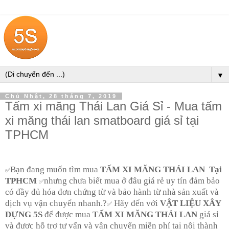
▼
Chủ Nhật, 28 tháng 7, 2019
Tấm xi măng Thái Lan Giá Sỉ - Mua tấm
xi măng thái lan smatboard giá sỉ tại
TPHCM
Bạn đang muốn tìm mua
TẤM XI MĂNG THÁI LAN
Tại
✅
TPHCM
nhưng chưa biết mua ở đâu giá rẻ uy tín đảm bảo
✅
có đầy đủ hóa đơn chứng từ và bảo hành từ nhà sản xuất và
dịch vụ vận chuyển nhanh.?
Hãy đến với
VẬT LIỆU XÂY
✅
DỰNG 5S
để được mua
TẤM XI MĂNG THÁI LAN
giá sỉ
và được hỗ trợ tư vấn và vận chuyển miễn phí tại nội thành