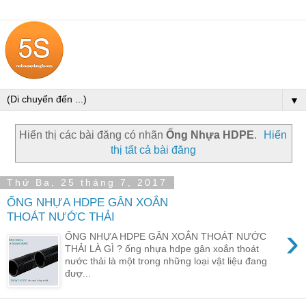
▼
Hiển thị các bài đăng có nhãn
Ống Nhựa HDPE
.
Hiển
thị tất cả bài đăng
Thứ Ba, 25 tháng 7, 2017
ỐNG NHỰA HDPE GÂN XOẮN
THOÁT NƯỚC THẢI
›
ỐNG NHỰA HDPE GÂN XOẮN THOÁT NƯỚC
THẢI LÀ GÌ ? ống nhựa hdpe gân xoắn thoát
nước thải là một trong những loại vật liệu đang
đượ...