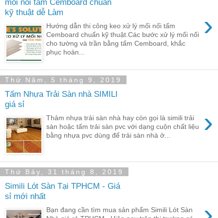
mối nối tấm Cemboard chuẩn
kỹ thuật dễ Làm
›
Hướng dẫn thi công keo xử lý mối nối tấm
Cemboard chuẩn kỹ thuật.Các bước xử lý mối nối
cho tường và trần bằng tấm Cemboard, khắc
phục hoàn...
Thứ Năm, 5 tháng 9, 2019
Tấm Nhựa Trải Sàn nhà SIMILI
giá sỉ
›
Thảm nhựa trải sàn nhà hay còn gọi là simili trải
sàn hoặc tấm trải sàn pvc với dạng cuộn chất liệu
bằng nhựa pvc dùng để trải sàn nhà ở...
Thứ Bảy, 31 tháng 8, 2019
Simili Lót Sàn Tại TPHCM - Giá
sỉ mới nhất
›
Bạn đang cần tìm mua sản phẩm Simili Lót Sàn